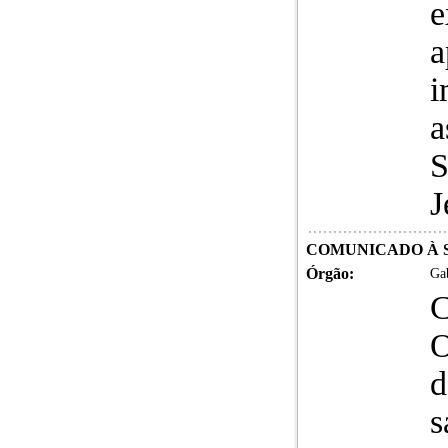
e
a
i
a
S
J
COMUNICADO À 
Órgão:
Gab
O
d
s