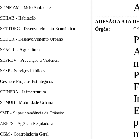
A
SEMMAM - Meio Ambiente
SEHAB - Habitação
ADESÃO A ATA D
SETTDEC - Desenvolvimento Econômico
Órgão:
Gab
P
SEDUR - Desenvolvimento Urbano
A
SEAGRI - Agricultura
n
SEPREV - Prevenção à Violência
SESP - Serviços Públicos
P
Gestão e Projetos Estratégicos
F
SEINFRA - Infraestrutura
I
SEMOB - Mobilidade Urbana
E
SMT - Superintendência de Trânsito
p
ARFES - Agência Reguladora
m
CGM - Controladoria Geral