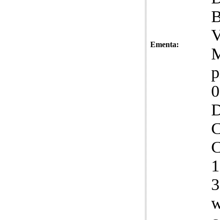
Ementa:
M
p
0
D
C
C
1
3
w