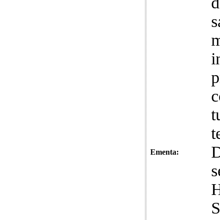
d
s
m
i
p
c
t
t
D
Ementa:
s
S