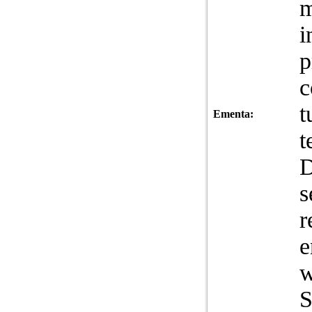
m
i
p
c
t
Ementa:
t
D
s
r
e
w
S