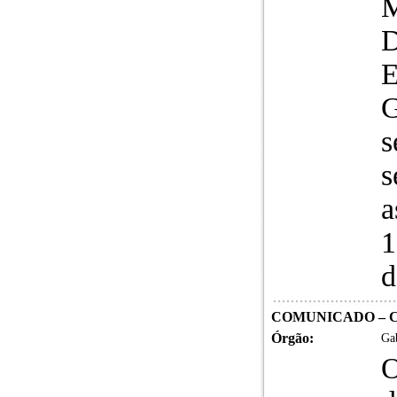
E
G
s
s
a
1
d
COMUNICADO – C
Órgão:
Gab
O