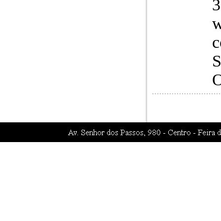
3
w
c
S
O