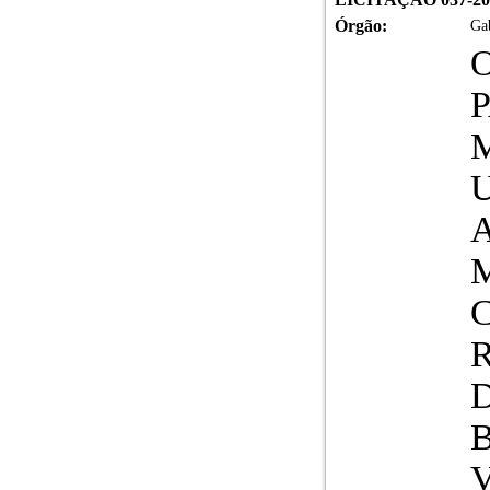
Órgão:
Gab