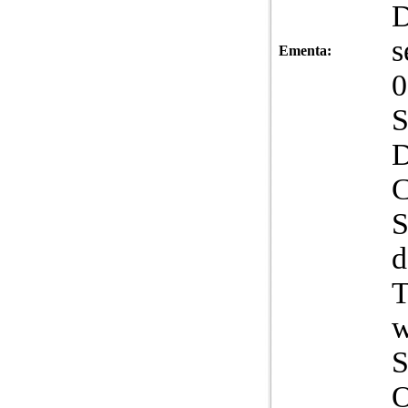
D
s
Ementa:
0
S
D
C
S
d
T
w
S
O