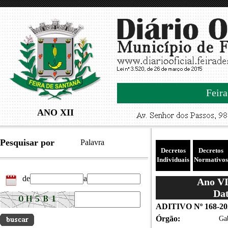
Feira
ANO XII
Pesquisar por
Palavra
Decretos
Decretos
Individuais
Normativos
de
a
Ano VII
Dat
ADITIVO Nº 168-2
Órgão:
Gab