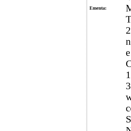
Ementa:
T
2
n
e
C
1
3
w
c
S
N