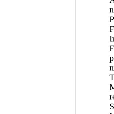
n
P
F
I
E
p
m
T
M
r
S