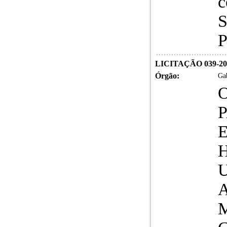
c
S
P
LICITAÇÃO 039-20
Órgão:
Gab