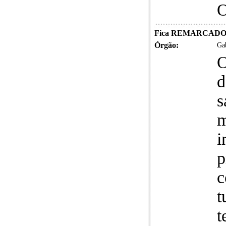
O
Fica REMARCADO 
Órgão:
Gab
O
d
s
m
i
p
c
t
t