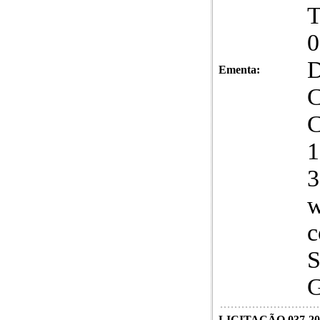
T
0
D
Ementa:
C
C
1
3
w
c
S
G
LICITAÇÃO 037-20