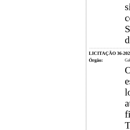
s
c
S
d
LICITAÇÃO 36-20
Órgão:
Gab
O
e
l
a
f
T