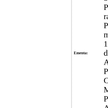
P
r
P
m
1
Ementa:
P
P
A