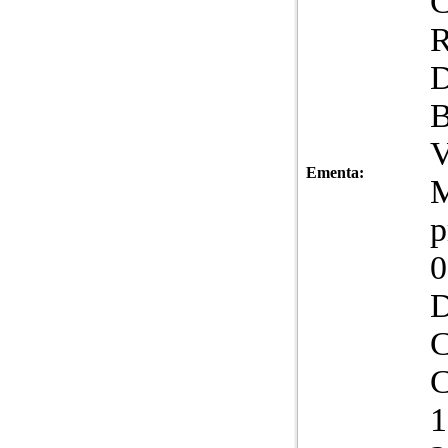
Ementa:
M
p
0
D
C
C
1