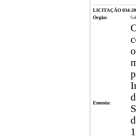
LICITAÇÃO 034-20
Órgão:
Gab
O
c
o
m
p
I
d
Ementa:
S
d
1