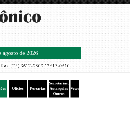
de agosto de 2026
Secretarias,
ções
Ofícios
Portarias
Autarquias
Vetos
Outros