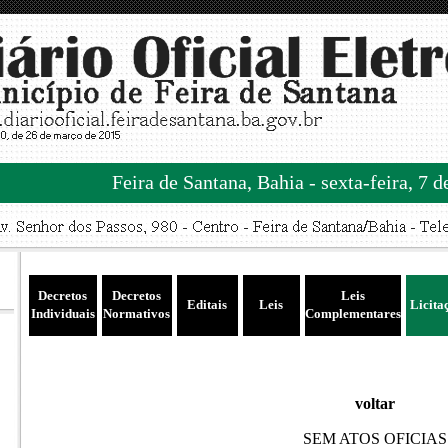
Feira de Santana, Bahia - sexta-feira, 7 
Decretos
Decretos
Leis
Editais
Leis
Licita
Individuais
Normativos
Complementares
voltar
SEM ATOS OFICIAS