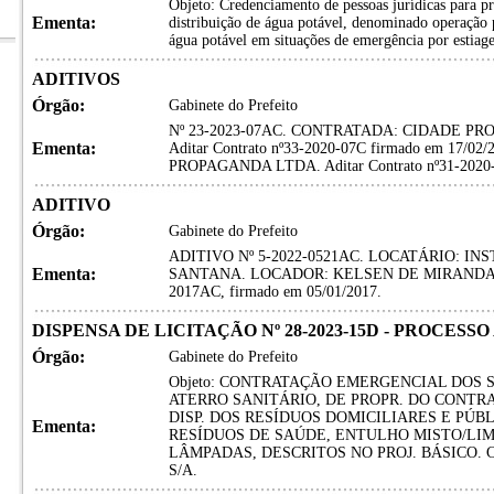
Objeto: Credenciamento de pessoas jurídicas para pre
Ementa:
distribuição de água potável, denominado operação 
água potável em situações de emergência por estiagem
ADITIVOS
Órgão:
Gabinete do Prefeito
Nº 23-2023-07AC. CONTRATADA: CIDADE P
Ementa:
Aditar Contrato nº33-2020-07C firmado em 17/
PROPAGANDA LTDA. Aditar Contrato nº31-2020-0
ADITIVO
Órgão:
Gabinete do Prefeito
ADITIVO Nº 5-2022-0521AC. LOCATÁRIO: IN
Ementa:
SANTANA. LOCADOR: KELSEN DE MIRANDA MATO
2017AC, firmado em 05/01/2017.
DISPENSA DE LICITAÇÃO Nº 28-2023-15D - PROCESSO
Órgão:
Gabinete do Prefeito
Objeto: CONTRATAÇÃO EMERGENCIAL DOS SE
ATERRO SANITÁRIO, DE PROPR. DO CONTR
DISP. DOS RESÍDUOS DOMICILIARES E PÚB
Ementa:
RESÍDUOS DE SAÚDE, ENTULHO MISTO/LIM
LÂMPADAS, DESCRITOS NO PROJ. BÁSICO. 
S/A.