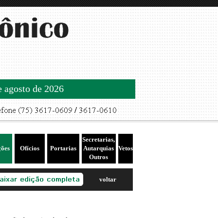
de agosto de 2026
Secretarias,
ções
Ofícios
Portarias
Autarquias
Vetos
Outros
voltar