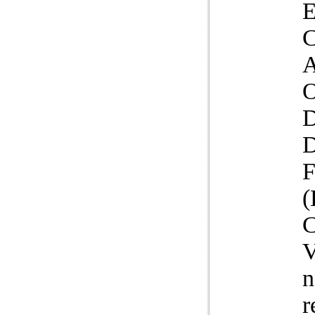
F
(
V
n
r