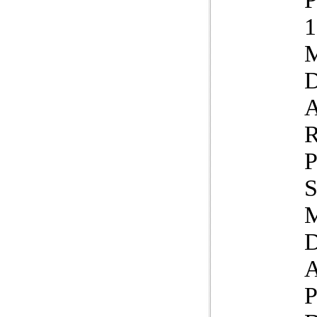
D
A
R
P
S
D