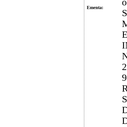
o
Ementa:
S
M
N
2
9