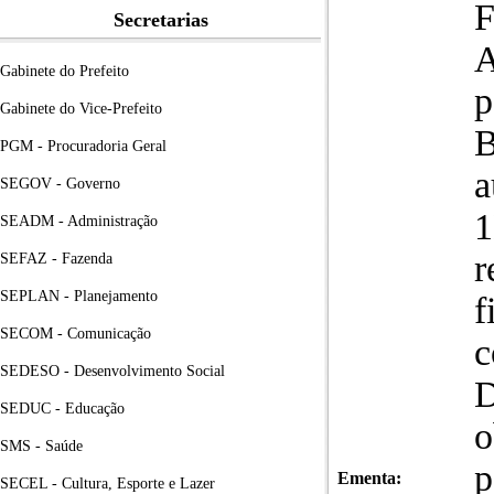
Secretarias
A
Gabinete do Prefeito
p
Gabinete do Vice-Prefeito
B
PGM - Procuradoria Geral
a
SEGOV - Governo
1
SEADM - Administração
r
SEFAZ - Fazenda
SEPLAN - Planejamento
f
SECOM - Comunicação
c
SEDESO - Desenvolvimento Social
D
SEDUC - Educação
o
SMS - Saúde
p
Ementa:
SECEL - Cultura, Esporte e Lazer