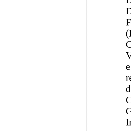
F
(
V
e
r
d
C
G
I