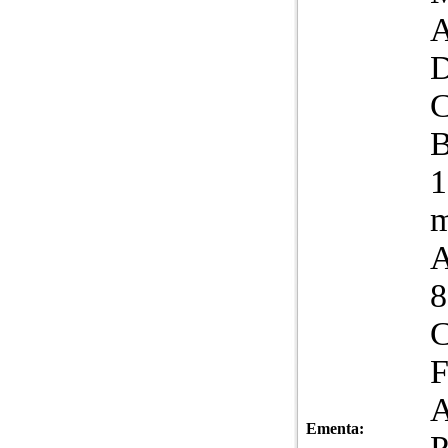
B
1
m
A
8
C
Ementa:
P