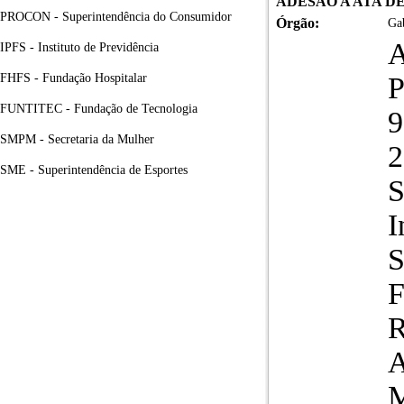
ADESÃO A ATA D
PROCON - Superintendência do Consumidor
Órgão:
Gab
IPFS - Instituto de Previdência
FHFS - Fundação Hospitalar
P
FUNTITEC - Fundação de Tecnologia
9
SMPM - Secretaria da Mulher
2
SME - Superintendência de Esportes
S
I
F