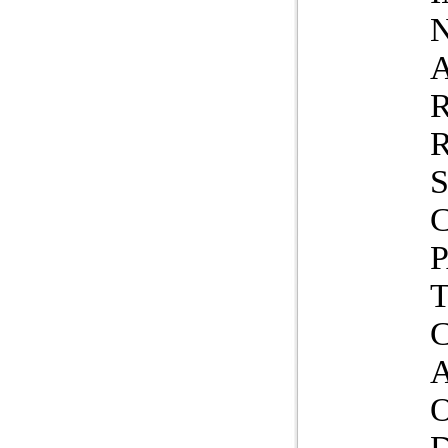
N
A
R
S