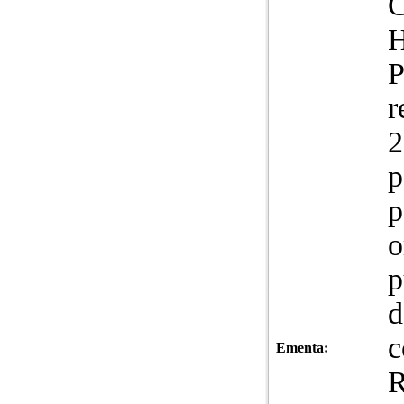
H
P
r
2
p
p
o
p
d
c
Ementa: