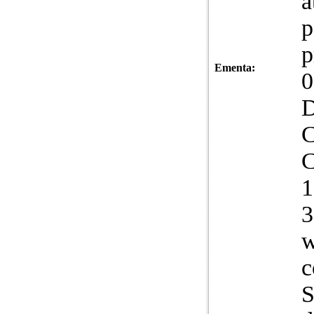
a
p
p
Ementa:
0
D
C
C
1
3
w
c
S