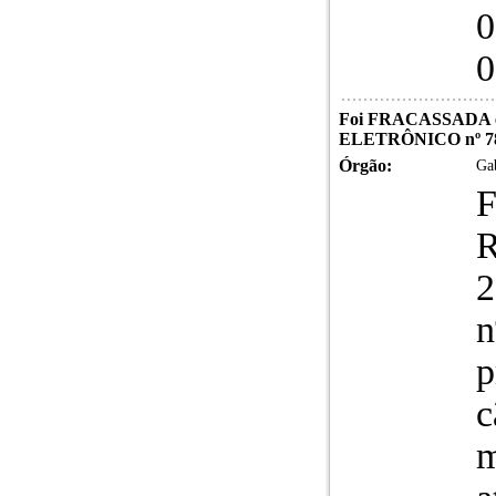
0
0
Foi FRACASSADA e
ELETRÔNICO nº 78
Órgão:
Gab
F
n
p
c
m