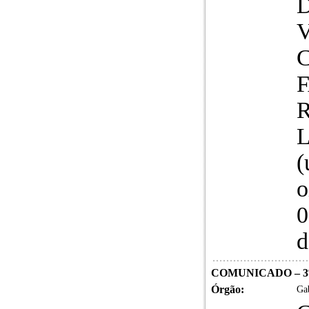
F
L
(
o
0
d
COMUNICADO – 3
Órgão:
Gab