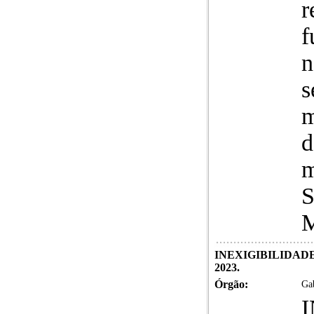
r
f
n
s
m
d
m
S
M
INEXIGIBILIDADE 
2023.
Órgão:
Gab