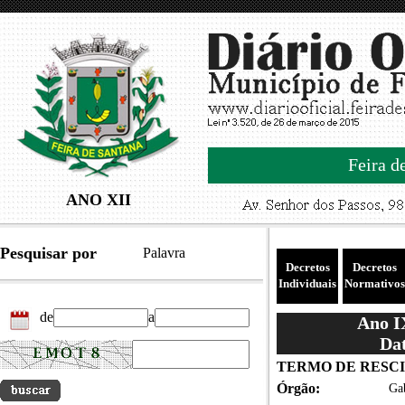
Feira d
ANO XII
Pesquisar por
Palavra
Decretos
Decretos
Individuais
Normativos
de
a
Ano IX
Dat
TERMO DE RESC
Órgão:
Gab