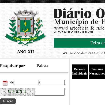
Feira d
ANO XII
Pesquisar por
Palavra
Decretos
Decretos
Individuais
Normativos
de
a