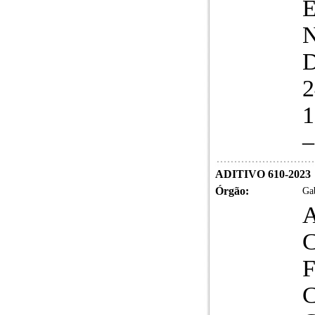
E
N
D
2
1
–
ADITIVO 610-2023
Órgão:
Gab
A