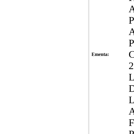
P
A
Ementa:
2
L
A
F
P