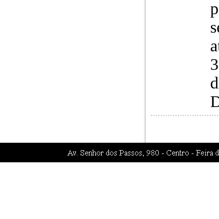
p
s
a
3
d
D