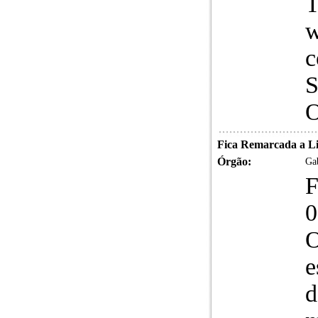
T
w
c
S
O
Fica Remarcada a Li
Órgão:
Gab
F
0
O
e
d