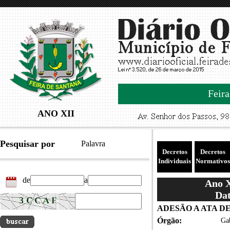
Feira
ANO XII
Pesquisar por
Palavra
Decretos
Decretos
Individuais
Normativos
de
a
Ano X
Dat
ADESÃO A ATA D
Órgão:
Gab