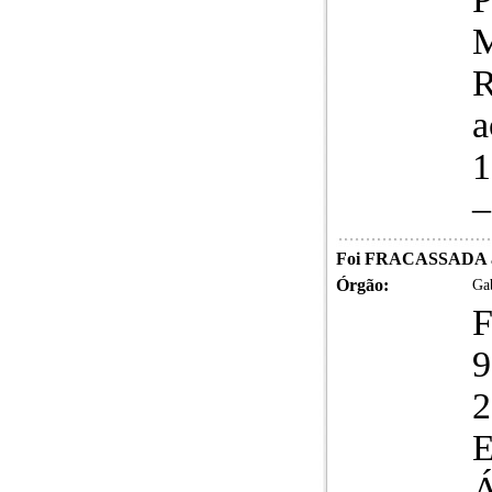
M
R
a
1
–
Foi FRACASSADA 
Órgão:
Gab