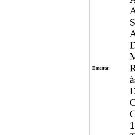
M
R
Ementa:
à
D
C
C
1