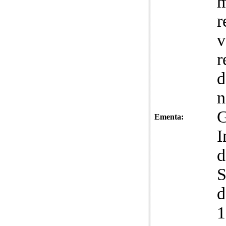
m
r
v
r
d
n
G
Ementa:
I
d
S
d
1