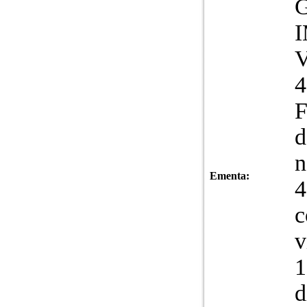
V
4
F
d
n
Ementa:
4
c
v
1
d