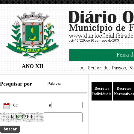
Feira d
ANO XII
Pesquisar por
Palavra
Decretos
Decretos
Individuais
Normativos
de
a