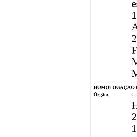
e
1
2
F
M
M
HOMOLOGAÇÃO LIC
Órgão:
Gab
1