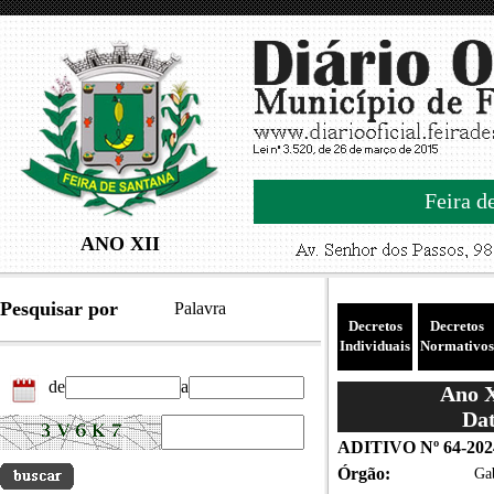
Feira d
ANO XII
Pesquisar por
Palavra
Decretos
Decretos
Individuais
Normativos
de
a
Ano X
Dat
ADITIVO Nº 64-20
Órgão:
Gab