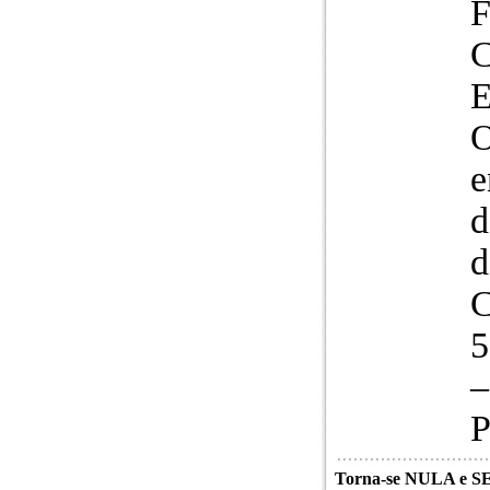
O
e
d
d
C
5
–
P
Torna-se NULA e 