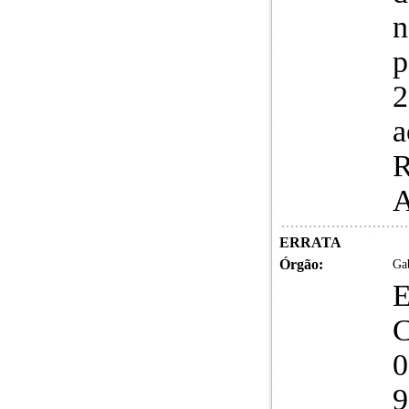
n
p
2
a
R
A
ERRATA
Órgão:
Gab
9