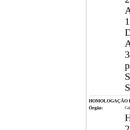
A
1
D
3
p
S
S
HOMOLOGAÇÃO LIC
Órgão:
Gab