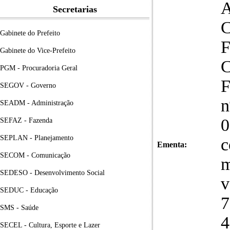
A
Secretarias
Gabinete do Prefeito
Gabinete do Vice-Prefeito
PGM - Procuradoria Geral
F
SEGOV - Governo
n
SEADM - Administração
0
SEFAZ - Fazenda
SEPLAN - Planejamento
c
Ementa:
SECOM - Comunicação
m
SEDESO - Desenvolvimento Social
v
SEDUC - Educação
7
SMS - Saúde
4
SECEL - Cultura, Esporte e Lazer