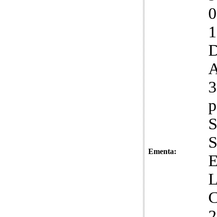
0
1
D
3
p
S
S
Ementa:
L
2