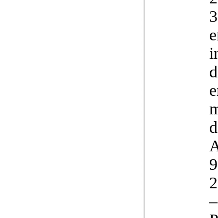
3
e
i
d
e
m
d
2
–