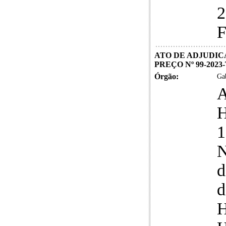
2
F
ATO DE ADJUDIC
PREÇO Nº 99-2023
Órgão:
Gab
N
d
d
H