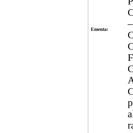
P
Ementa:
C
C
p
a
r