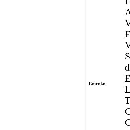
A
V
S
d
Ementa:
L
C