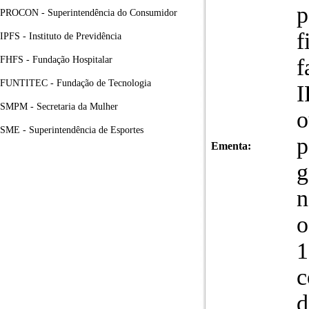
p
PROCON - Superintendência do Consumidor
f
IPFS - Instituto de Previdência
FHFS - Fundação Hospitalar
f
FUNTITEC - Fundação de Tecnologia
I
SMPM - Secretaria da Mulher
o
SME - Superintendência de Esportes
p
Ementa:
g
n
o
1
c
d