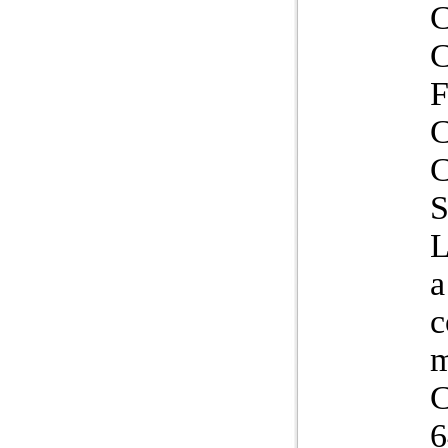
C
L
a
c
C
6