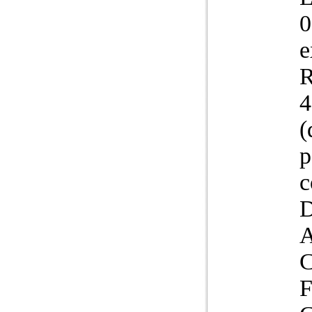
0
e
R
4
(
p
c
D
A