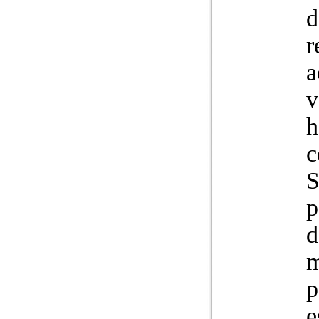
d
r
a
v
h
c
S
p
d
m
p
e