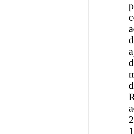
p
c
a
d
a
d
m
d
R
a
2
1