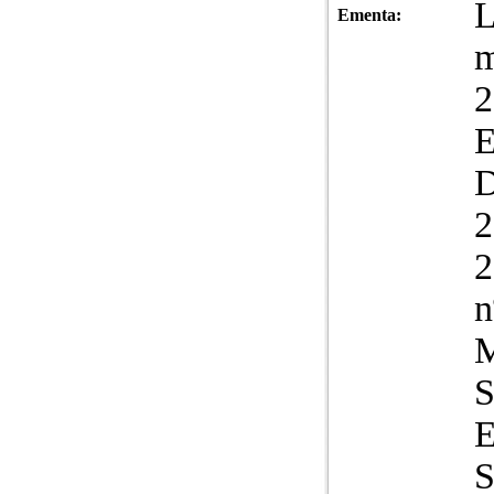
L
Ementa:
m
2
2
2
n