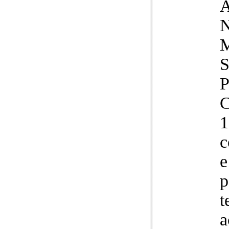
A
N
P
C
1
c
e
p
t
a