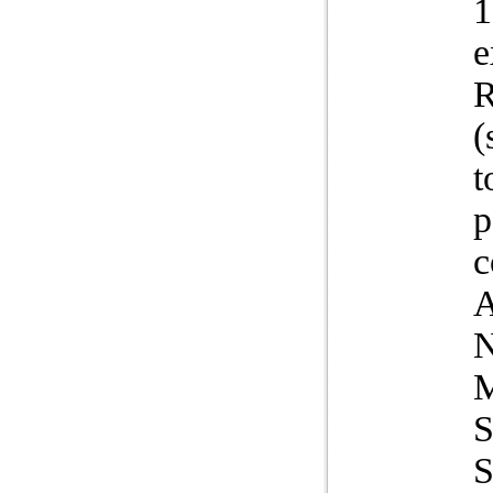
1
e
R
(
t
p
c
A