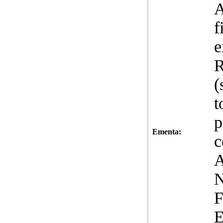
A
f
e
R
(
t
p
Ementa:
c
A