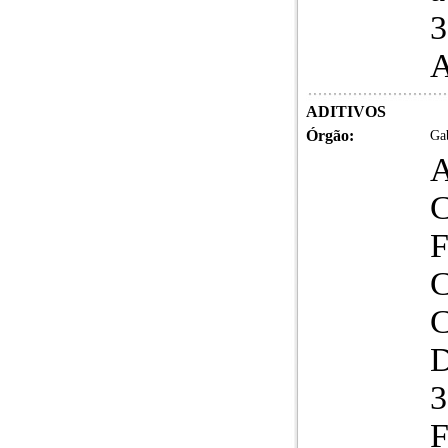
3
A
ADITIVOS
Órgão:
Gab
A
D
3
F