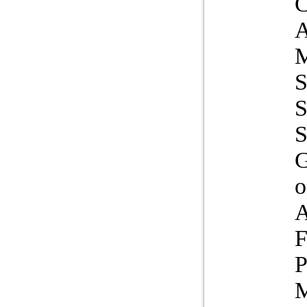
S
S
G
o
A
F
P
M