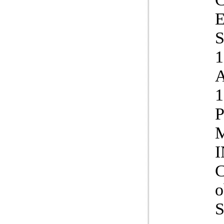
1
A
1
P
M
o
S