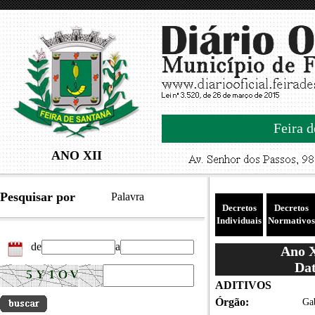
Feira d
ANO XII
Pesquisar por
Palavra
Decretos
Decretos
Individuais
Normativos
de
a
Ano X
Dat
ADITIVOS
Órgão:
Gab