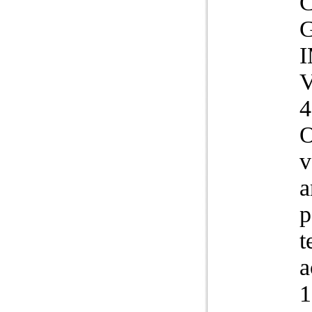
V
4
O
v
a
p
t
a
1