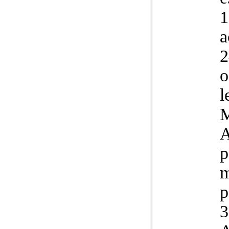
1
a
2
o
l
M
A
p
m
p
3