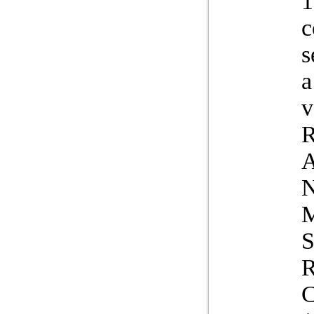
1
c
s
a
v
R
A
C