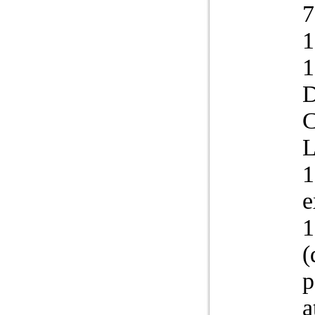
7
1
L
1
e
1
(
p
a