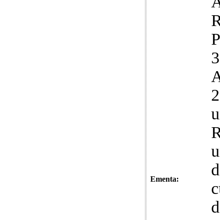
A
R
P
3
A
2
u
R
u
d
Ementa:
c
d