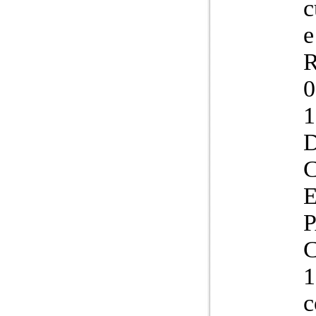
c
e
R
0
P
C
1
c