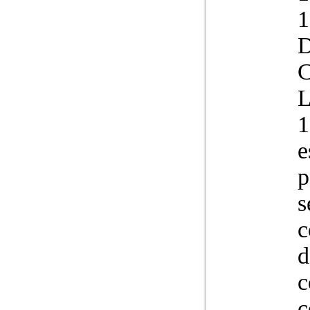
L
1
e
p
s
c
d
c
c