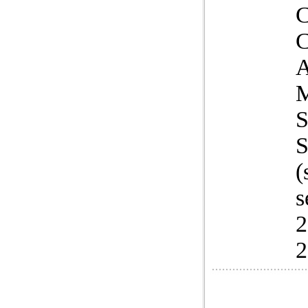
S
S
(
s
2
2