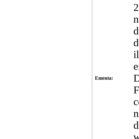
n
d
d
i
e
D
Ementa:
F
c
n
d
w