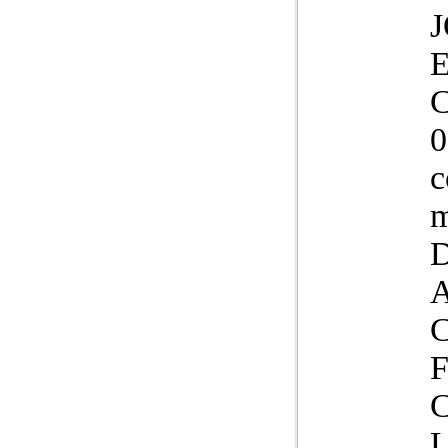
C
0
c
m
D
A
L