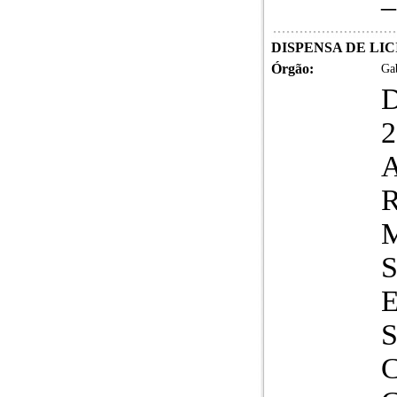
–
DISPENSA DE LICI
Órgão:
Gab
2
A
R