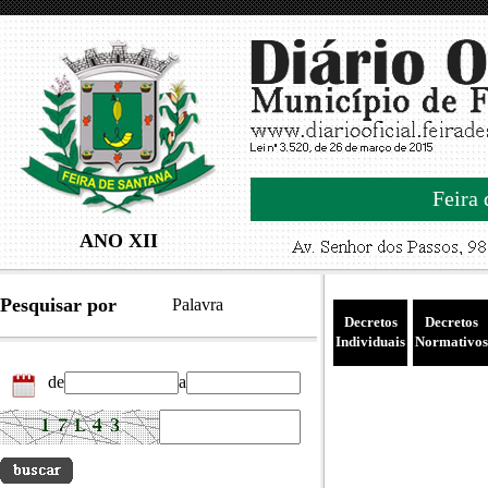
Feira 
ANO XII
Pesquisar por
Palavra
Decretos
Decretos
Individuais
Normativos
de
a