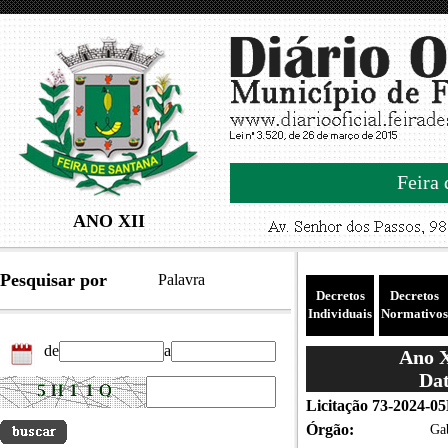
Feira 
ANO XII
Pesquisar por
Palavra
Decretos
Decretos
Individuais
Normativos
de
a
Ano X
Dat
Licitação 73-2024-0
Órgão:
Gab