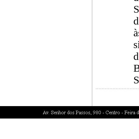
S
d
à
s
d
B
S