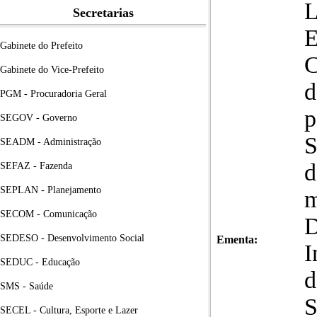
L
Secretarias
E
Gabinete do Prefeito
C
Gabinete do Vice-Prefeito
d
PGM - Procuradoria Geral
p
SEGOV - Governo
S
SEADM - Administração
d
SEFAZ - Fazenda
SEPLAN - Planejamento
m
SECOM - Comunicação
D
SEDESO - Desenvolvimento Social
Ementa:
I
SEDUC - Educação
d
SMS - Saúde
S
SECEL - Cultura, Esporte e Lazer