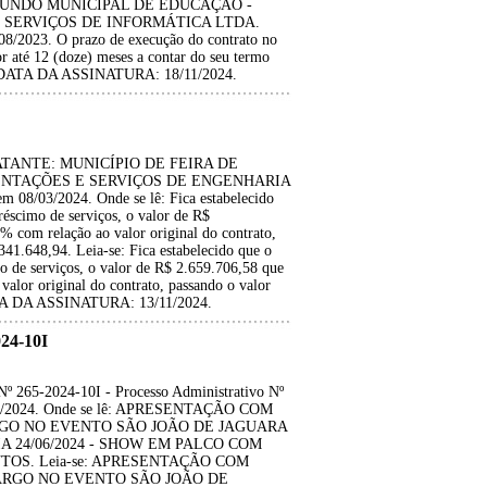
 FUNDO MUNICIPAL DE EDUCAÇÃO -
 SERVIÇOS DE INFORMÁTICA LTDA.
08/2023. O prazo de execução do contrato no
r até 12 (doze) meses a contar do seu termo
iro. DATA DA ASSINATURA: 18/11/2024.
ATANTE: MUNICÍPIO DE FEIRA DE
ENTAÇÕES E SERVIÇOS DE ENGENHARIA
 08/03/2024. Onde se lê: Fica estabelecido
réscimo de serviços, o valor de R$
 com relação ao valor original do contrato,
341.648,94. Leia-se: Fica estabelecido que o
mo de serviços, o valor de R$ 2.659.706,58 que
alor original do contrato, passando o valor
DATA DA ASSINATURA: 13/11/2024.
4-10I
5-2024-10I - Processo Administrativo Nº
2/06/2024. Onde se lê: APRESENTAÇÃO COM
GO NO EVENTO SÃO JOÃO DE JAGUARA
A 24/06/2024 - SHOW EM PALCO COM
S. Leia-se: APRESENTAÇÃO COM
RGO NO EVENTO SÃO JOÃO DE