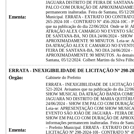
JAGUARA DISTRITO DE FEIRA DE SANTANA-B
PALCO COM DURAÇÃO DE APROXIMADAMENTE 
permanecem inalteradas. Feira de Santana, 05/12/202
Ementa:
Municipal. ERRATA - EXTRATO DO CONTRAT
265-2024-10I – CONTRATO N° 456-2024-10C - Pro
que na publicação do dia 22/06/2024. Onde 
ATRAÇÃO ALEX CAMARGO NO EVENTO SÃO 
DE SANTANA-BA, NO DIA 24/06/2024 - SH
APROXIMADAMENTE 90 MINUTOS. Leia-se:
DA ATRAÇÃO ALEX E CAMARGO NO EVENTO
FEIRA DE SANTANA-BA, NO DIA 24/06/202
APROXIMADAMENTE 90 MINUTOS. As demais infor
Santana, 05/12/2024. Colbert Martins da Silva Filho
ERRATA - INEXIGIBILIDADE DE LICITAÇÃO Nº 298-202
Órgão:
Gabinete do Prefeito
ERRATA - INEXIGIBILIDADE DE LICITAÇÃO Nº 29
521-2024. Avisamos que na publicação do dia 2
SHOW MUSICAL DA ATRAÇÃO BANDA COMET
JAGUARA NO DISTRITO DE MARIA QUITÉRIA
24/06/2024 - SHOW EM PALCO COM DURAÇ
Leia-se: APRESENTAÇÃO COM SHOW MUSIC
EVENTO SÃO JOÃO DE JAGUARA - FEIRA DE S
SHOW EM PALCO COM DURAÇÃO DE APROXI
informações permanecem inalteradas. Feira de Santa
– Prefeito Municipal. ERRATA - EXTRATO D
Ementa:
LICITAÇÃO Nº 298-2024-10I– CONTRATO N° 497-2