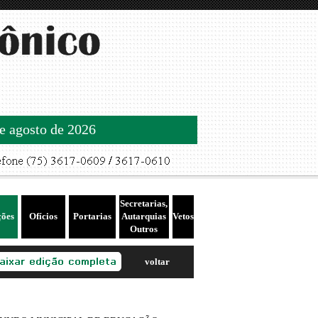
de agosto de 2026
Secretarias,
ções
Ofícios
Portarias
Autarquias
Vetos
Outros
voltar