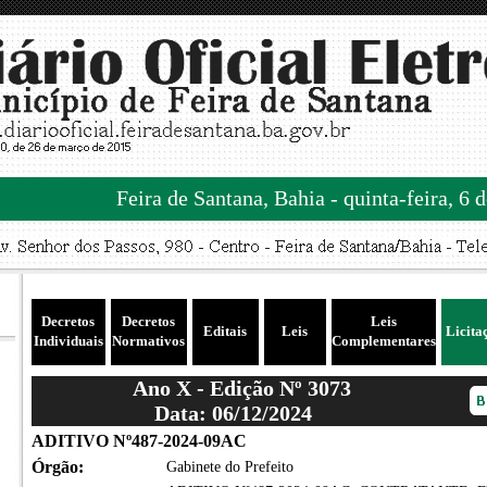
Feira de Santana, Bahia - quinta-feira, 6 
Decretos
Decretos
Leis
Editais
Leis
Licita
Individuais
Normativos
Complementares
Ano X - Edição Nº 3073
Data: 06/12/2024
ADITIVO Nº487-2024-09AC
Órgão:
Gabinete do Prefeito