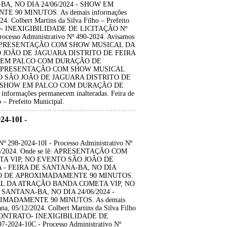
A, NO DIA 24/06/2024 - SHOW EM
90 MINUTOS. As demais informações
4. Colbert Martins da Silva Filho – Prefeito
O- INEXIGIBILIDADE DE LICITAÇÃO Nº
cesso Administrativo Nº 490-2024. Avisamos
se lê: APRESENTAÇÃO COM SHOW MUSICAL DA
JOÃO DE JAGUARA DISTRITO DE FEIRA
OW EM PALCO COM DURAÇÃO DE
 APRESENTAÇÃO COM SHOW MUSICAL
 SÃO JOÃO DE JAGUARA DISTRITO DE
4 - SHOW EM PALCO COM DURAÇÃO DE
mações permanecem inalteradas. Feira de
 – Prefeito Municipal.
4-10I -
8-2024-10I - Processo Administrativo Nº
2/06/2024. Onde se lê: APRESENTAÇÃO COM
A VIP, NO EVENTO SÃO JOÃO DE
 - FEIRA DE SANTANA-BA, NO DIA
ÃO DE APROXIMADAMENTE 90 MINUTOS.
AL DA ATRAÇÃO BANDA COMETA VIP, NO
ANTANA-BA, NO DIA 24/06/2024 -
MADAMENTE 90 MINUTOS. As demais
na, 05/12/2024. Colbert Martins da Silva Filho
O CONTRATO- INEXIGIBILIDADE DE
024-10C - Processo Administrativo Nº