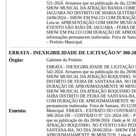
521-2024. Avisamos que na publicação do dia 2
SHOW MUSICAL DA ATRAÇÃO BANDA COMET
JAGUARA NO DISTRITO DE MARIA QUITÉRIA
24/06/2024 - SHOW EM PALCO COM DURAÇ
Leia-se: APRESENTAÇÃO COM SHOW MUSIC
EVENTO SÃO JOÃO DE JAGUARA - FEIRA DE S
SHOW EM PALCO COM DURAÇÃO DE APROXI
informações permanecem inalteradas. Feira de Santa
– Prefeito Municipal.
ERRATA - INEXIGIBILIDADE DE LICITAÇÃO Nº 300-202
Órgão:
Gabinete do Prefeito
ERRATA - INEXIGIBILIDADE DE LICITAÇÃO Nº 30
542-2024. Avisamos que na publicação do dia 2
SHOW MUSICAL DA ATRAÇÃO ROQUINHO, N
DISTRITO DE FEIRA DE SANTANA-BA, NO DI
DURAÇÃO DE APROXIMADAMENTE 90 MINUTO
SHOW MUSICAL DA ATRAÇÃO ROQUINHO DO
JAÍBA DISTRITO DE FEIRA DE SANTANA-BA, 
COM DURAÇÃO DE APROXIMADAMENTE 90 MINU
permanecem inalteradas. Feira de Santana, 05/12/202
Ementa:
Municipal. ERRATA - EXTRATO DO CONTRAT
300-2024-10I – CONTRATO N° 521-2024-10C - Pro
que na publicação do dia 28/06/2024. Onde 
ATRAÇÃO ROQUINHO, NO EVENTO SÃO PEDR
SANTANA-BA, NO DIA 28/06/2024 - SHOW 
APROXIMADAMENTE 90 MINUTOS. Leia-se: