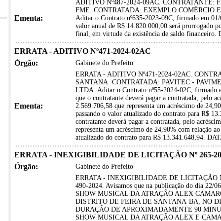
ADITIVO Nº487-2024-09AC. CONTRATANTE:
FME. CONTRATADA: EXEMPLO COMÉRCIO E
Ementa:
Aditar o Contrato nº635-2023-09C, firmado em 01/
valor anual de R$ 14.820.000,00 será prorrogado po
final, em virtude da existência de saldo finance
ERRATA - ADITIVO Nº471-2024-02AC
Órgão:
Gabinete do Prefeito
ERRATA - ADITIVO Nº471-2024-02AC. CONTR
SANTANA. CONTRATADA: PAVITEC - PAVIM
LTDA. Aditar o Contrato nº55-2024-02C, firmado em
que o contratante deverá pagar a contratada, pelo ac
Ementa:
2.569.706,58 que representa um acréscimo de 24,90%
passando o valor atualizado do contrato para R$ 13.
contratante deverá pagar a contratada, pelo acrésci
representa um acréscimo de 24,90% com relação ao v
atualizado do contrato para R$ 13.341.648,94. 
ERRATA - INEXIGIBILIDADE DE LICITAÇÃO Nº 265-202
Órgão:
Gabinete do Prefeito
ERRATA - INEXIGIBILIDADE DE LICITAÇÃO Nº 26
490-2024. Avisamos que na publicação do dia 2
SHOW MUSICAL DA ATRAÇÃO ALEX CAMAR
DISTRITO DE FEIRA DE SANTANA-BA, NO DI
DURAÇÃO DE APROXIMADAMENTE 90 MINUTO
SHOW MUSICAL DA ATRAÇÃO ALEX E CAMA