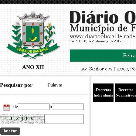
Feira
ANO XII
Pesquisar por
Palavra
Decretos
Decretos
Individuais
Normativos
de
a