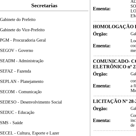
AD
Secretarias
SO
Ementa:
LO
EM
Gabinete do Prefeito
HOMOLOGAÇÃO LI
Gabinete do Vice-Prefeito
Órgão:
Gab
PGM - Procuradoria Geral
Lo
Ementa:
coo
SEGOV - Governo
me
SEADM - Administração
COMUNICADO- COR
ELETRÔNICO nº 23
SEFAZ - Fazenda
Órgão:
Gab
con
SEPLAN - Planejamento
Ementa:
a f
Mic
SECOM - Comunicação
LICITAÇÃO Nº 28-
SEDESO - Desenvolvimento Social
Órgão:
Gab
SEDUC - Educação
Con
Ementa:
inc
SMS - Saúde
de 
SECEL - Cultura, Esporte e Lazer