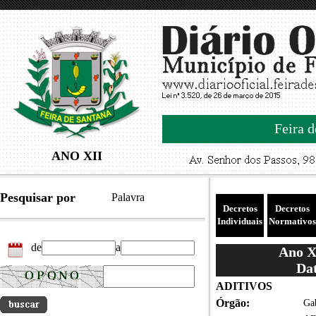
Feira d
ANO XII
Pesquisar por
Palavra
Decretos
Decretos
Individuais
Normativos
de
a
Ano XI
Dat
ADITIVOS
Órgão:
Gab