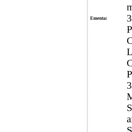
m
3
Ementa:
P
L
C
S
a
S