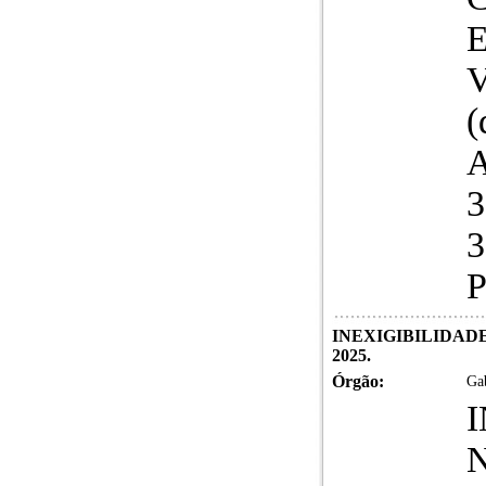
V
(
3
3
P
INEXIGIBILIDADE 
2025.
Órgão:
Gab
N