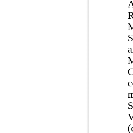
A
S
a
M
C
c
V
(