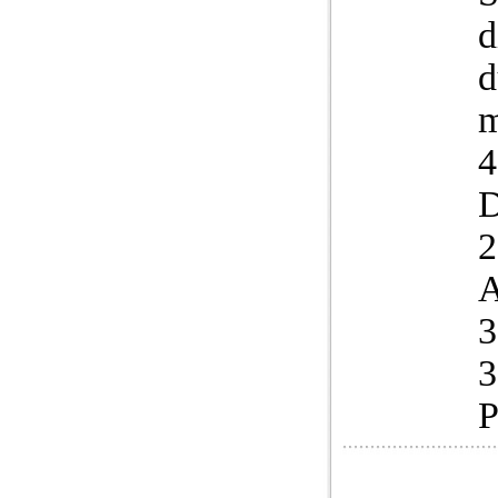
d
d
2
3
3
P