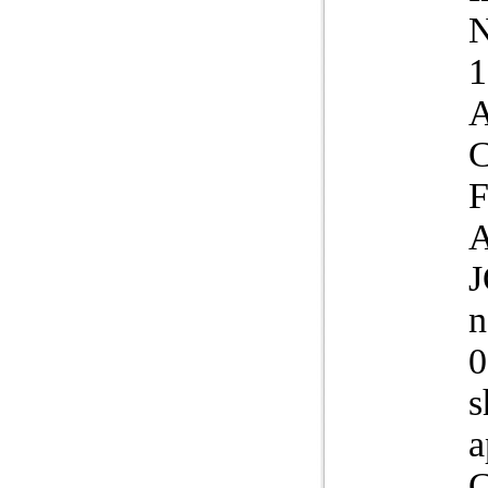
N
1
A
A
n
0
s
a