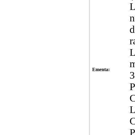
L
n
d
r
L
m
Ementa:
3
P
L
C