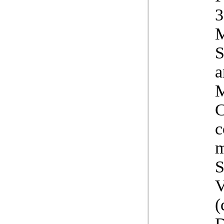
S
a
M
C
c
V
(
D