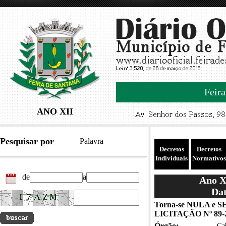
Feira
ANO XII
Pesquisar por
Palavra
Decretos
Decretos
Individuais
Normativos
de
a
Ano XI
Dat
Torna-se NULA e S
LICITAÇÃO Nº 89-2
Órgão:
Gab