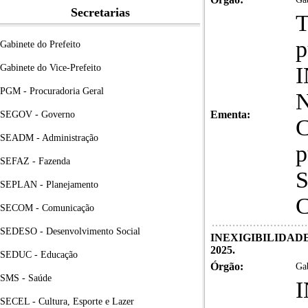
Secretarias
T
p
Gabinete do Prefeito
Gabinete do Vice-Prefeito
PGM - Procuradoria Geral
N
Ementa:
SEGOV - Governo
C
SEADM - Administração
p
SEFAZ - Fazenda
S
SEPLAN - Planejamento
C
SECOM - Comunicação
SEDESO - Desenvolvimento Social
INEXIGIBILIDADE 
2025.
SEDUC - Educação
Órgão:
Gab
SMS - Saúde
SECEL - Cultura, Esporte e Lazer