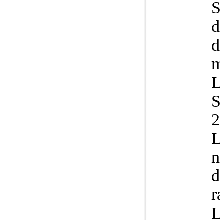
S
d
d
m
2
L
n
d
r
L