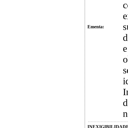
c
e
s
Ementa:
d
e
o
s
i
I
d
n
INEXIGIBILIDADE 