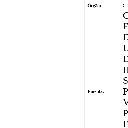
Órgão:
Gab
Ementa: