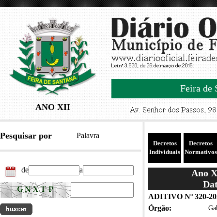
Feira de 
ANO XII
Pesquisar por
Palavra
Decretos
Decretos
Individuais
Normativos
de
a
Ano XI
Dat
ADITIVO Nº 320-20
Órgão:
Gab