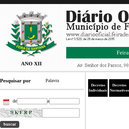
Feira
ANO XII
Pesquisar por
Palavra
Decretos
Decretos
Individuais
Normativos
de
a