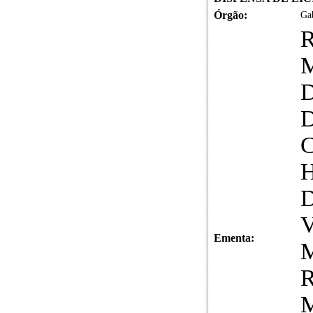
Órgão:
Gab
R
Ementa: