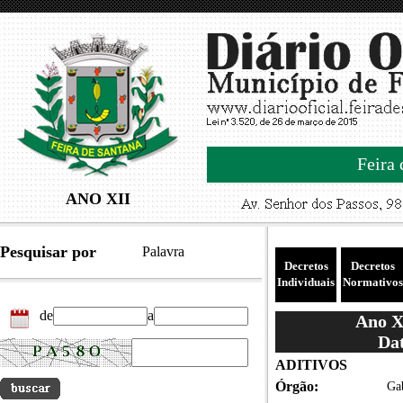
Feira 
ANO XII
Pesquisar por
Palavra
Decretos
Decretos
Individuais
Normativos
de
a
Ano XI
Dat
ADITIVOS
Órgão:
Gab