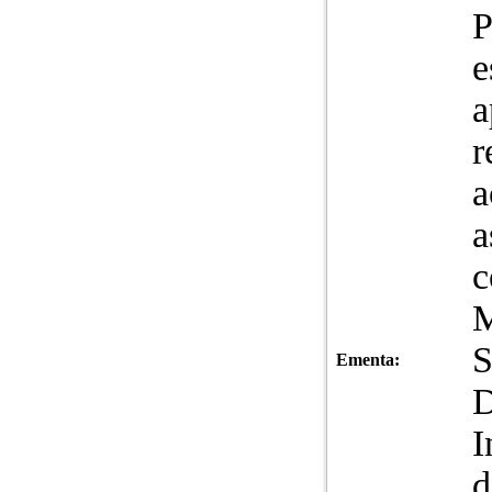
P
e
a
r
a
a
c
M
S
Ementa:
D
I
d