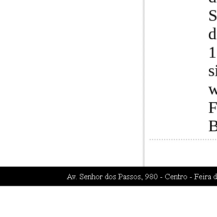
S
d
1
s
w
F
B