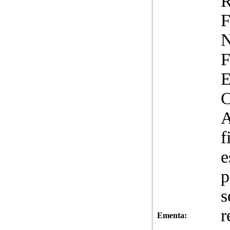
R
F
A
f
e
p
s
r
Ementa: