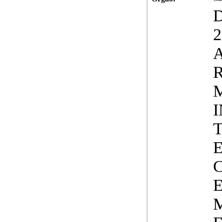
2
A
R