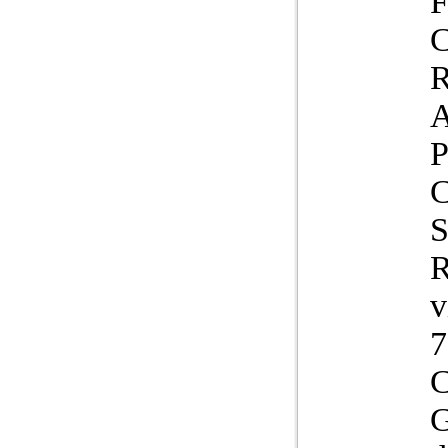
R
v
7
C
G