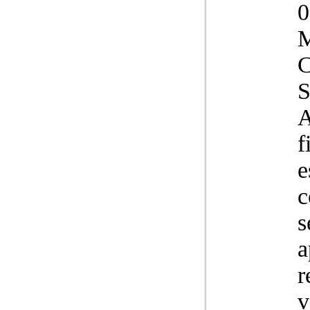
A
f
e
c
s
a
r
v