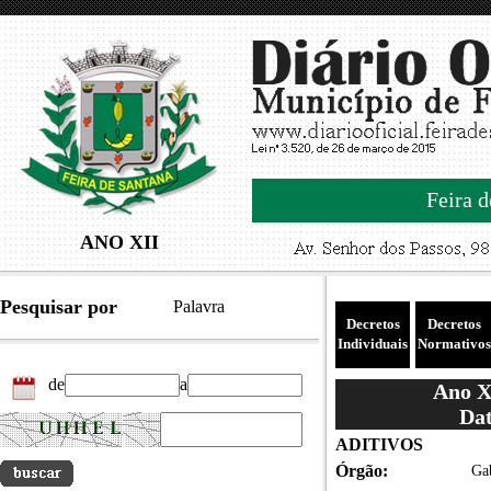
Feira d
ANO XII
Pesquisar por
Palavra
Decretos
Decretos
Individuais
Normativos
de
a
Ano XI
Dat
ADITIVOS
Órgão:
Gab