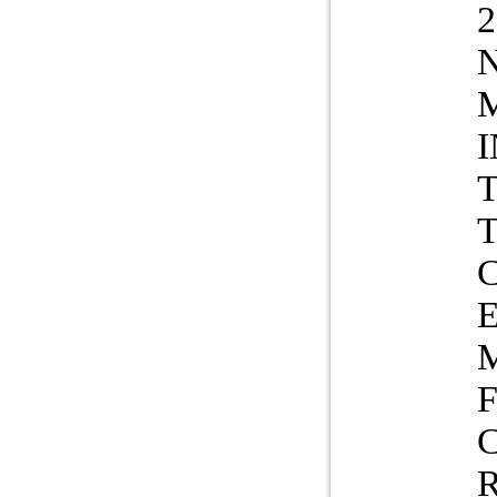
2
N
T