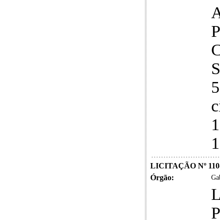
S
5
c
1
1
LICITAÇÃO Nº 110
Órgão:
Gab
L