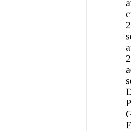
a
c
2
s
a
2
a
s
D
P
G
E