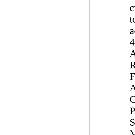
c
t
a
4
A
R
F
A