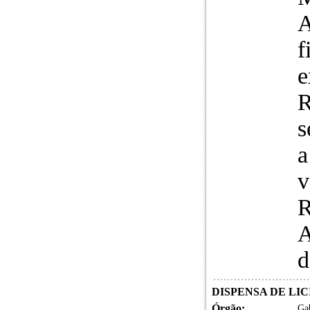
A
f
e
R
s
a
v
R
A
d
DISPENSA DE LICI
Órgão:
Gab