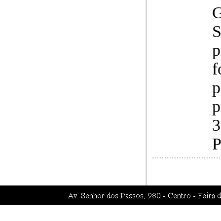
G
S
p
f
p
p
3
P