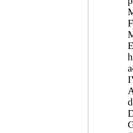
p
M
F
M
E
h
a
I
G