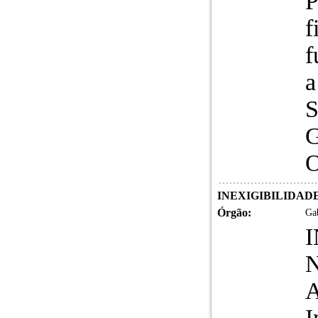
P
f
f
a
S
G
O
INEXIGIBILIDADE DE
Órgão:
Gab
N
A
I