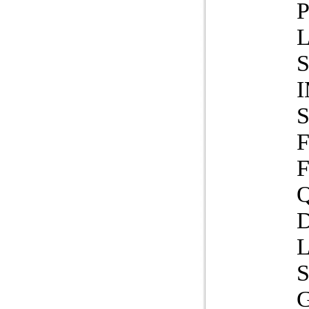
P
L
S
G