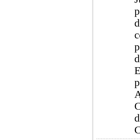
p
d
c
p
d
E
p
A
C
d
C