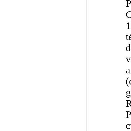
P
C
1
t
d
v
a
(
g
R
P
c