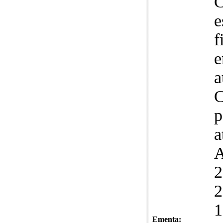
C
e
f
e
a
C
p
a
A
2
2
1
Ementa: