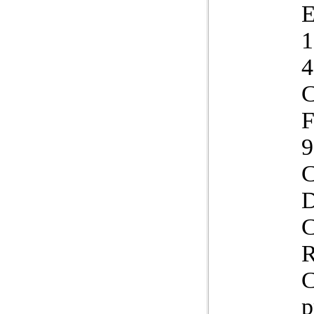
4
C
F
9
C
D
C
p