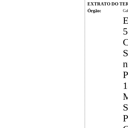
EXTRATO DO TERM
Órgão:
Gab
5
S
n
P
1
S
P