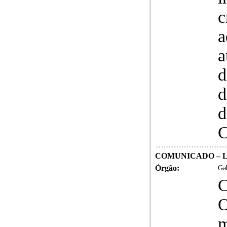
c
a
a
d
d
d
C
COMUNICADO – LEI
Órgão:
Gab
C
O
m