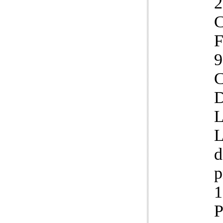
2
C
F
9
C
D
L
d
p
1
P