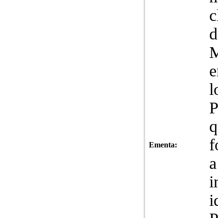
c
d
M
e
P
q
f
Ementa:
a
i
i