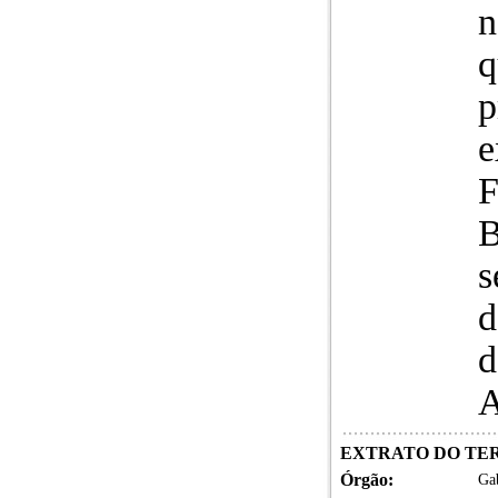
n
q
p
e
F
B
s
d
d
A
EXTRATO DO TERM
Órgão:
Gab