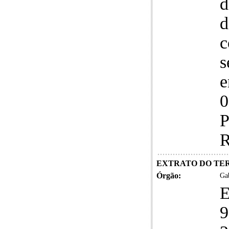
d
d
c
s
e
0
P
R
EXTRATO DO TERM
Órgão:
Gab
9