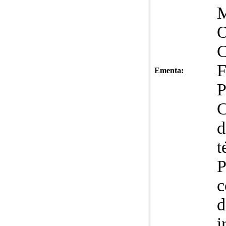
M
O
C
F
Ementa:
P
C
d
t
P
c
d
i