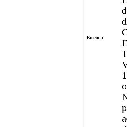
d
d
O
Ementa:
E
T
V
1
o
N
p
a