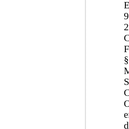
9
2
C
F
§
S
O
e
d