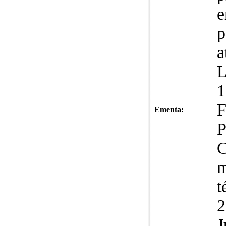
e
p
a
L
1
F
Ementa:
P
C
m
t
2
J