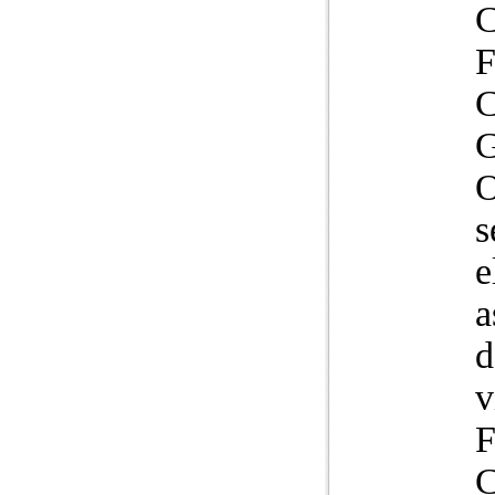
O
s
e
a
d
v
F