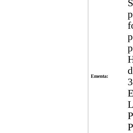
S
p
f
p
p
H
d
Ementa:
3
L
P