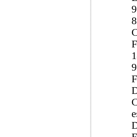
8
C
F
1
9
F
D
C
e
D
E