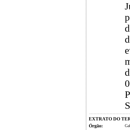
J
p
d
d
e
m
d
0
P
S
EXTRATO DO TERMO
Órgão:
Gab