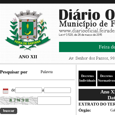
Feira d
ANO XII
Pesquisar por
Palavra
Decretos
Decretos
Individuais
Normativos
de
a
Ano XI
Dat
EXTRATO DO TERMO
Órgão:
Gab