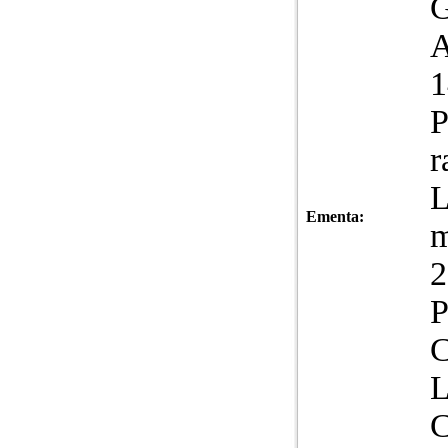
G
A
1
P
r
L
Ementa:
m
2
P
L
C