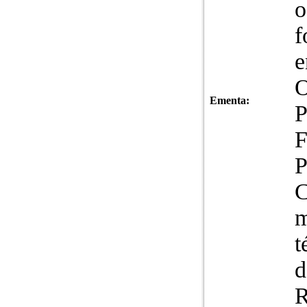
o
f
e
O
Ementa:
P
F
P
C
m
t
d
R