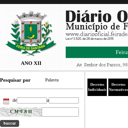
Feira
ANO XII
Pesquisar por
Palavra
Decretos
Decretos
Individuais
Normativos
de
a