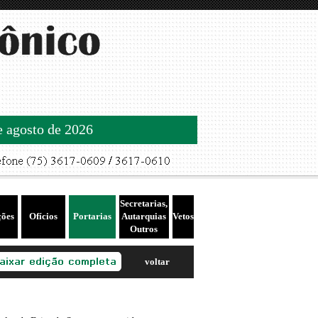
de agosto de 2026
Secretarias,
ções
Ofícios
Portarias
Autarquias
Vetos
Outros
voltar