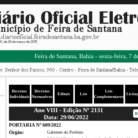
Feira de Santana, Bahia - sexta-feira, 7 
Decretos
Decretos
Leis
Editais
Leis
Licita
Individuais
Normativos
Complementares
Ano VIII - Edição Nº 2131
Data: 29/06/2022
PORTARIA Nº 609/2022
Órgão:
Gabinete do Prefeito