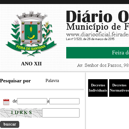
Feira d
ANO XII
Pesquisar por
Palavra
Decretos
Decretos
Individuais
Normativos
de
a