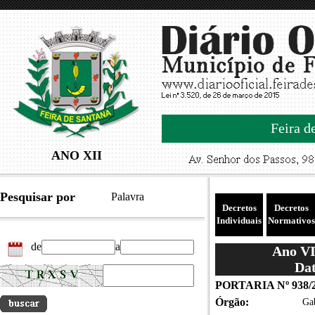
Feira d
ANO XII
Pesquisar por
Palavra
Decretos
Decretos
Individuais
Normativos
de
a
Ano VII
Dat
PORTARIA Nº 938/
Órgão:
Gab