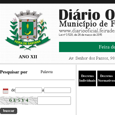
Feira d
ANO XII
Pesquisar por
Palavra
Decretos
Decretos
Individuais
Normativos
de
a