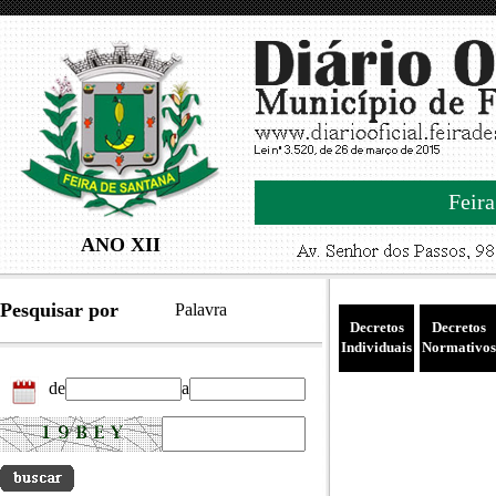
Feira
ANO XII
Pesquisar por
Palavra
Decretos
Decretos
Individuais
Normativos
de
a