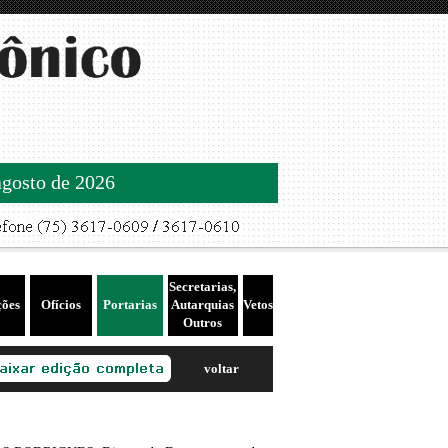
agosto de 2026
Secretarias,
ções
Ofícios
Portarias
Autarquias
Vetos
Outros
voltar