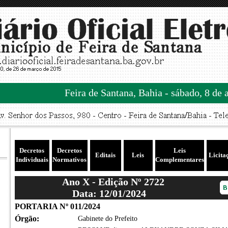
Feira de Santana, Bahia - sábado, 8 de 
Decretos
Decretos
Leis
Editais
Leis
Licita
Individuais
Normativos
Complementares
Ano X - Edição Nº 2722
Data: 12/01/2024
PORTARIA Nº 011/2024
Órgão:
Gabinete do Prefeito