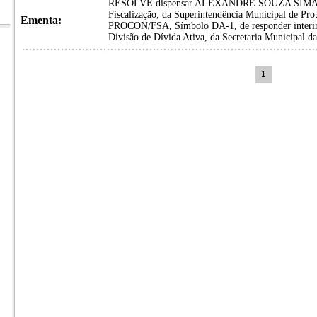
RESOLVE dispensar ALEXANDRE SOUZA SIMAS 
Fiscalização, da Superintendência Municipal de Pr
Ementa:
PROCON/FSA, Símbolo DA-1, de responder interina
Divisão de Dívida Ativa, da Secretaria Municipal 
1