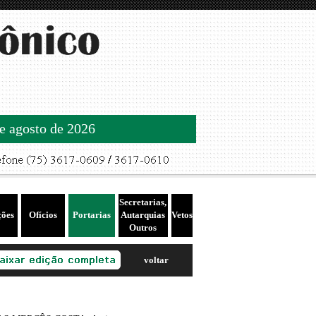
de agosto de 2026
Secretarias,
ções
Ofícios
Portarias
Autarquias
Vetos
Outros
voltar