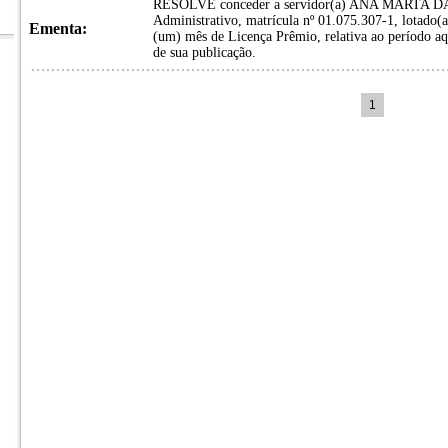
RESOLVE conceder a servidor(a) ANA MARTA D
Administrativo, matrícula nº 01.075.307-1, lotado(a
Ementa:
(um) mês de Licença Prêmio, relativa ao período aqu
de sua publicação.
1