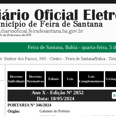
Feira de Santana, Bahia - quarta-feira, 5 
Decretos
Decretos
Leis
Editais
Leis
Licita
Individuais
Normativos
Complementares
Ano X - Edição Nº 2852
Data: 18/05/2024
PORTARIA Nº 346/2024
Órgão:
Gabinete do Prefeito