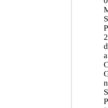
0
M
S
P
2
d
a
C
G
n
S
P