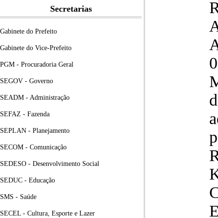
R
Secretarias
Gabinete do Prefeito
A
Gabinete do Vice-Prefeito
0
PGM - Procuradoria Geral
M
SEGOV - Governo
d
SEADM - Administração
a
SEFAZ - Fazenda
SEPLAN - Planejamento
p
SECOM - Comunicação
R
SEDESO - Desenvolvimento Social
SEDUC - Educação
C
SMS - Saúde
E
SECEL - Cultura, Esporte e Lazer