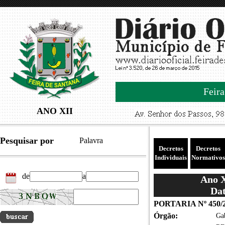
Feira
ANO XII
Pesquisar por
Palavra
Decretos
Decretos
Individuais
Normativos
de
a
Ano X
Dat
PORTARIA Nº 450/
Órgão:
Gab