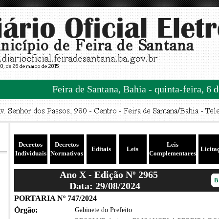
Feira de Santana, Bahia - quinta-feira, 6 
Decretos
Decretos
Leis
Editais
Leis
Licita
Individuais
Normativos
Complementares
Ano X - Edição Nº 2965
Data: 29/08/2024
PORTARIA Nº 747/2024
Órgão:
Gabinete do Prefeito