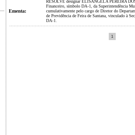
RESOLVE designar ELISANGELA PEREIRA DOS SA
Financeiro, símbolo DA-1, da Superintendência Muni
Ementa:
cumulativamente pelo cargo de Diretor do Departame
de Previdência de Feira de Santana, vinculado à Se
DA-1.
1