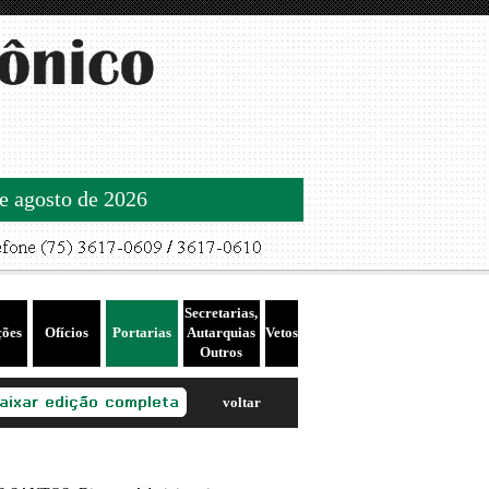
de agosto de 2026
Secretarias,
ções
Ofícios
Portarias
Autarquias
Vetos
Outros
voltar