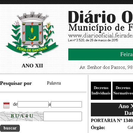
Feira
ANO XII
Pesquisar por
Palavra
Decretos
Decretos
Individuais
Normativos
de
a
Ano X
Dat
PORTARIA Nº 1340
Órgão:
Gab