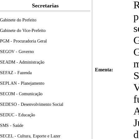
R
Secretarias
p
Gabinete do Prefeito
s
Gabinete do Vice-Prefeito
PGM - Procuradoria Geral
G
SEGOV - Governo
m
SEADM - Administração
Ementa:
S
SEFAZ - Fazenda
SEPLAN - Planejamento
V
SECOM - Comunicação
f
SEDESO - Desenvolvimento Social
A
SEDUC - Educação
J
SMS - Saúde
d
SECEL - Cultura, Esporte e Lazer