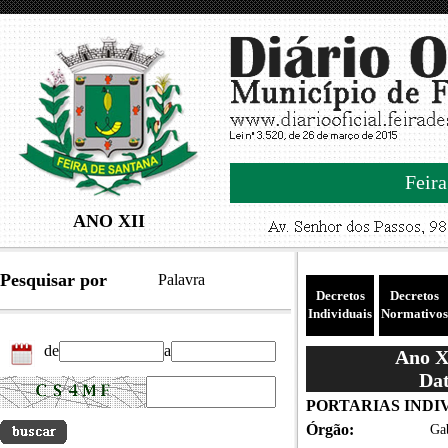
Feira
ANO XII
Pesquisar por
Palavra
Decretos
Decretos
Individuais
Normativos
de
a
Ano XI
Dat
PORTARIAS INDIVI
Órgão:
Gab