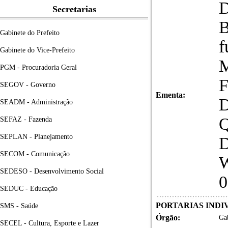
D
Secretarias
B
Gabinete do Prefeito
f
Gabinete do Vice-Prefeito
M
PGM - Procuradoria Geral
F
SEGOV - Governo
Ementa:
SEADM - Administração
Q
SEFAZ - Fazenda
SEPLAN - Planejamento
D
SECOM - Comunicação
W
SEDESO - Desenvolvimento Social
0
SEDUC - Educação
PORTARIAS INDIVI
SMS - Saúde
Órgão:
Gab
SECEL - Cultura, Esporte e Lazer