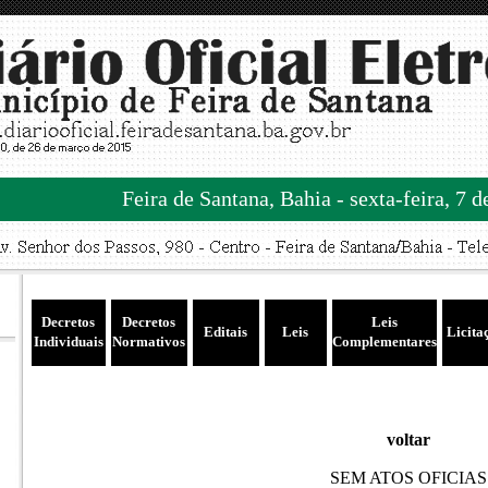
Feira de Santana, Bahia - sexta-feira, 7 
Decretos
Decretos
Leis
Editais
Leis
Licita
Individuais
Normativos
Complementares
voltar
SEM ATOS OFICIAS