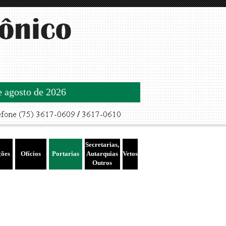
de agosto de 2026
Secretarias,
ções
Ofícios
Portarias
Autarquias
Vetos
Outros