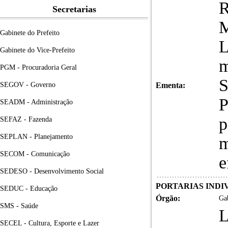
R
Secretarias
Gabinete do Prefeito
L
Gabinete do Vice-Prefeito
m
PGM - Procuradoria Geral
S
SEGOV - Governo
Ementa:
P
SEADM - Administração
p
SEFAZ - Fazenda
SEPLAN - Planejamento
m
SECOM - Comunicação
e
SEDESO - Desenvolvimento Social
PORTARIAS INDIVI
SEDUC - Educação
Órgão:
Gab
SMS - Saúde
SECEL - Cultura, Esporte e Lazer