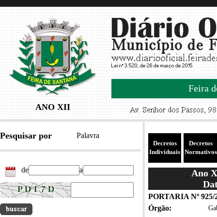
Feira d
ANO XII
Pesquisar por
Palavra
Decretos
Decretos
Individuais
Normativos
de
a
Ano XI
Dat
PORTARIA Nº 925/
Órgão:
Gab