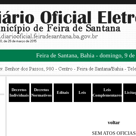
Feira de Santana, Bahia - domingo, 9 de
Decretos
Decretos
Leis
Editais
Leis
Licita
Individuais
Normativos
Complementares
voltar
SEM ATOS OFICIAS