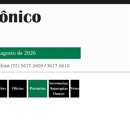
 agosto de 2026
Secretarias,
ções
Ofícios
Portarias
Autarquias
Vetos
Outros