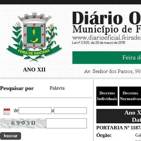
Feira d
ANO XII
Pesquisar por
Palavra
Decretos
Decretos
Individuais
Normativos
de
a
Ano XI
Dat
PORTARIA Nº 1187
Órgão:
Gab