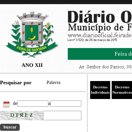
Feira d
ANO XII
Pesquisar por
Palavra
Decretos
Decretos
Individuais
Normativos
de
a