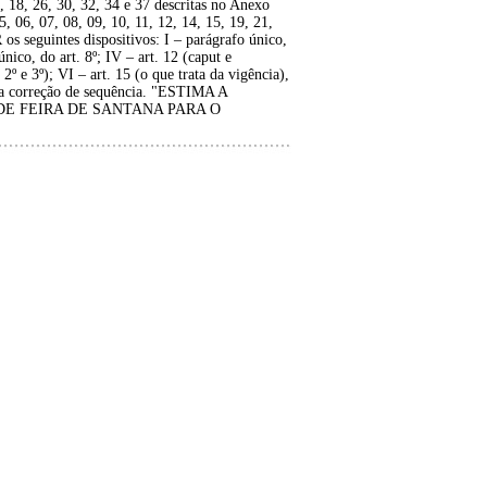
18, 26, 30, 32, 34 e 37 descritas no Anexo
06, 07, 08, 09, 10, 11, 12, 14, 15, 19, 21,
s seguintes dispositivos: I – parágrafo único,
 único, do art. 8º; IV – art. 12 (caput e
2º e 3º); VI – art. 15 (o que trata da vigência),
 da correção de sequência. "ESTIMA A
 DE FEIRA DE SANTANA PARA O