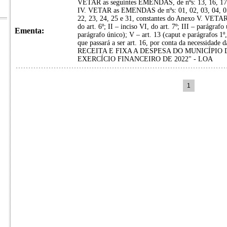
VETAR as seguintes EMENDAS, de nºs: 13, 16, 17, 
IV. VETAR as EMENDAS de nºs: 01, 02, 03, 04, 05, 
22, 23, 24, 25 e 31, constantes do Anexo V. VETAR o
do art. 6º; II – inciso VI, do art. 7º; III – parágrafo
Ementa:
parágrafo único); V – art. 13 (caput e parágrafos 1º, 
que passará a ser art. 16, por conta da necessidade
RECEITA E FIXA A DESPESA DO MUNICÍPIO
EXERCÍCIO FINANCEIRO DE 2022" - LOA
1