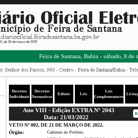
Feira de Santana, Bahia - sábado, 8 de 
Decretos
Decretos
Leis
Editais
Leis
Licita
Individuais
Normativos
Complementares
Ano VIII - Edição EXTRA Nº 2043
Data: 21/03/2022
VETO Nº 002, DE 21 DE MARÇO DE 2022.
Órgão:
Gabinete do Prefeito