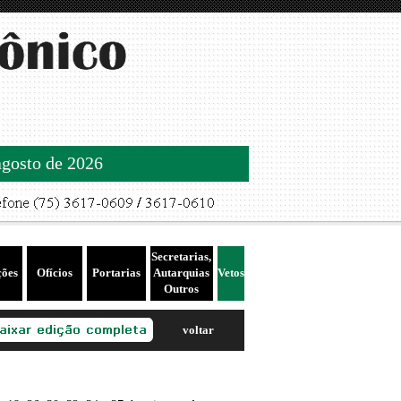
agosto de 2026
Secretarias,
ções
Ofícios
Portarias
Autarquias
Vetos
Outros
voltar