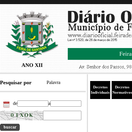
Feira
ANO XII
Pesquisar por
Palavra
Decretos
Decretos
Individuais
Normativos
de
a