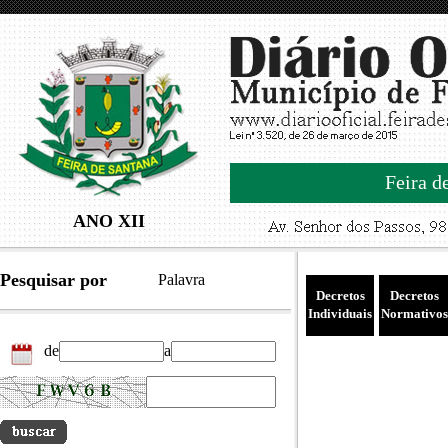
Feira d
ANO XII
Pesquisar por
Palavra
Decretos
Decretos
Individuais
Normativos
de
a