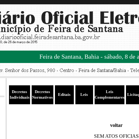
Feira de Santana, Bahia - sábado, 8 de 
Decretos
Decretos
Leis
Editais
Leis
Licita
Individuais
Normativos
Complementares
voltar
SEM ATOS OFICIAS