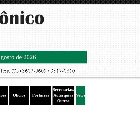
agosto de 2026
Secretarias,
ções
Ofícios
Portarias
Autarquias
Vetos
Outros