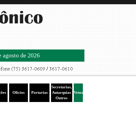
de agosto de 2026
Secretarias,
ções
Ofícios
Portarias
Autarquias
Vetos
Outros