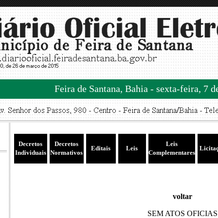
Feira de Santana, Bahia - sexta-feira, 7 
Decretos
Decretos
Leis
Editais
Leis
Licita
Individuais
Normativos
Complementares
voltar
SEM ATOS OFICIAS