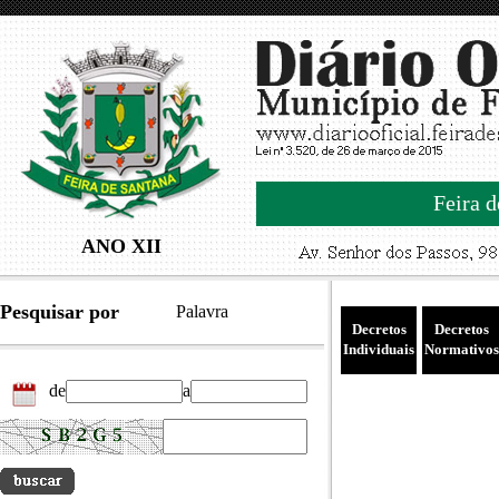
Feira d
ANO XII
Pesquisar por
Palavra
Decretos
Decretos
Individuais
Normativos
de
a