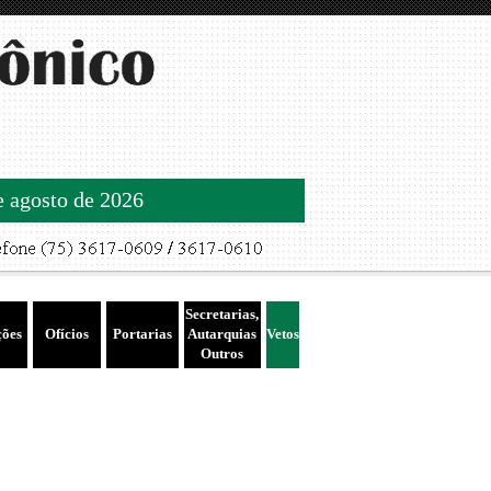
de agosto de 2026
Secretarias,
ções
Ofícios
Portarias
Autarquias
Vetos
Outros