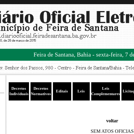
Feira de Santana, Bahia - sexta-feira, 7 
Decretos
Decretos
Leis
Editais
Leis
Licita
Individuais
Normativos
Complementares
voltar
SEM ATOS OFICIAS