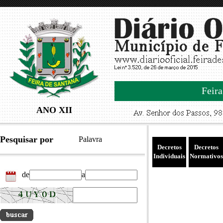
Feira
ANO XII
Pesquisar por
Palavra
Decretos
Decretos
Individuais
Normativos
de
a