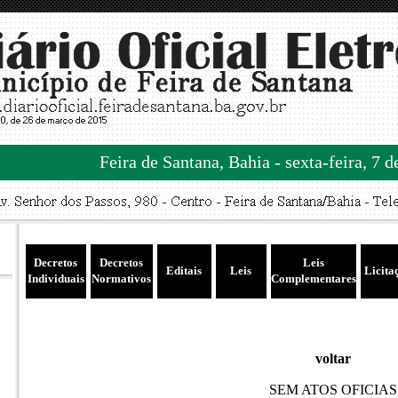
Feira de Santana, Bahia - sexta-feira, 7 
Decretos
Decretos
Leis
Editais
Leis
Licita
Individuais
Normativos
Complementares
voltar
SEM ATOS OFICIAS