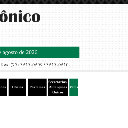
de agosto de 2026
Secretarias,
ções
Ofícios
Portarias
Autarquias
Vetos
Outros