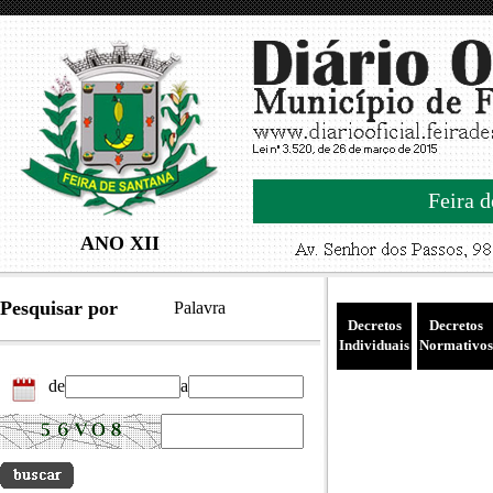
Feira d
ANO XII
Pesquisar por
Palavra
Decretos
Decretos
Individuais
Normativos
de
a