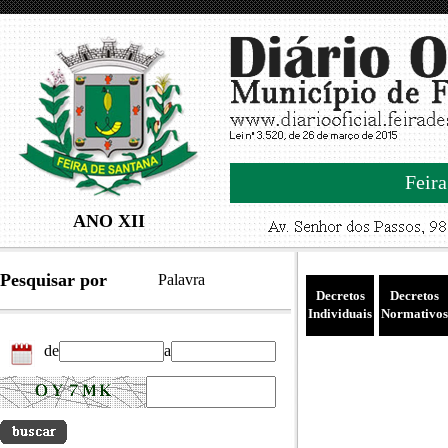
Feira
ANO XII
Pesquisar por
Palavra
Decretos
Decretos
Individuais
Normativos
de
a