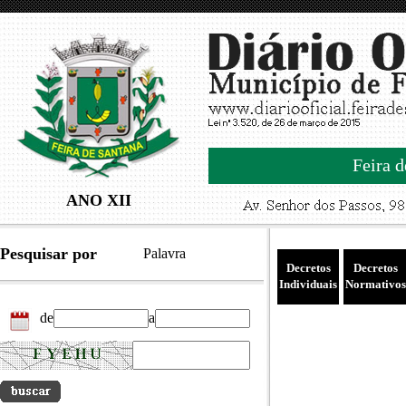
Feira d
ANO XII
Pesquisar por
Palavra
Decretos
Decretos
Individuais
Normativos
de
a